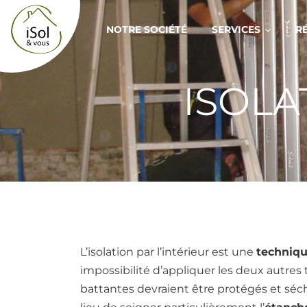
Aller au contenu
NOTRE SOCIÉTÉ
SERVICES
R
ISOLA
L’isolation par l’intérieur est une
techniqu
impossibilité d’appliquer les deux autre
battantes devraient être protégés et séché