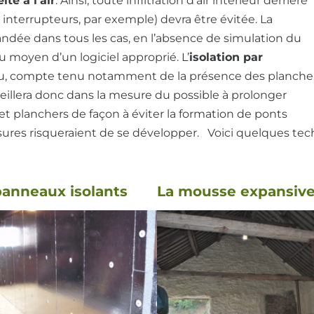
ité à l’air
. Ainsi, toute infiltration d’air intérieur derrière
s interrupteurs, par exemple) devra être évitée. La
dée dans tous les cas, en l’absence de simulation du
oyen d’un logiciel approprié. L’
isolation par
ntinu, compte tenu notamment de la présence des plancher
eillera donc dans la mesure du possible à prolonger
s et planchers de façon à éviter la formation de ponts
sures risqueraient de se développer. Voici quelques t
panneaux isolants
La mousse expansiv