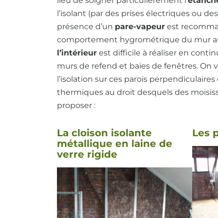
lieu de soigner particulièrement l’
étanché
l’isolant (par des prises électriques ou de
présence d’un
pare-vapeur
est recomman
comportement hygrométrique du mur au m
l’intérieur
est difficile à réaliser en co
murs de refend et baies de fenêtres. On v
l’isolation sur ces parois perpendiculaire
thermiques au droit desquels des moisis
proposer :
La cloison isolante
Les 
métallique en laine de
verre rigide