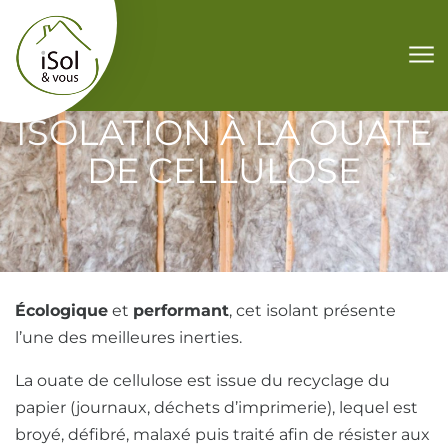
Aller au contenu
ISOLATION À LA OUATE
DE CELLULOSE
Écologique
et
performant
, cet isolant présente
l’une des meilleures inerties.
La ouate de cellulose est issue du recyclage du
papier (journaux, déchets d’imprimerie), lequel est
broyé, défibré, malaxé puis traité afin de résister aux