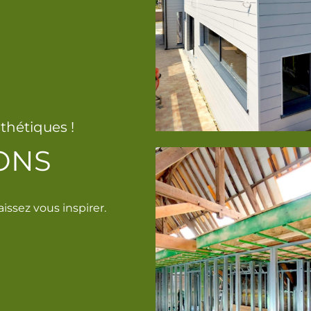
thétiques !
ONS
aissez vous inspirer.