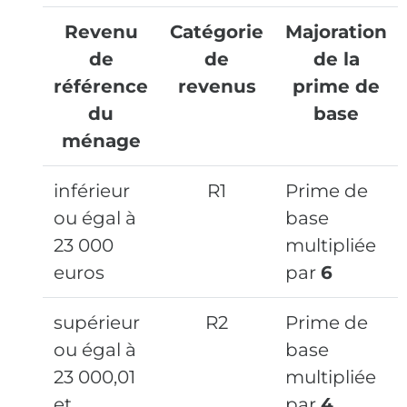
Revenu
Catégorie
Majoration
de
de
de la
référence
revenus
prime de
du
base
ménage
inférieur
R1
Prime de
ou égal à
base
23 000
multipliée
euros
par
6
supérieur
R2
Prime de
ou égal à
base
23 000,01
multipliée
et
par
4