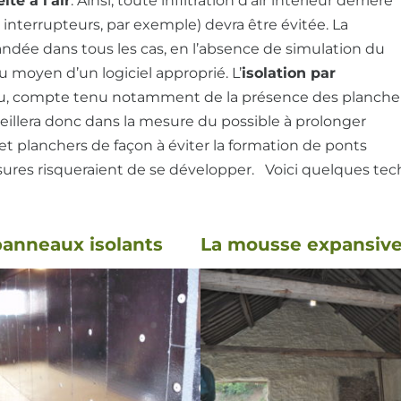
ité à l’air
. Ainsi, toute infiltration d’air intérieur derrière
s interrupteurs, par exemple) devra être évitée. La
dée dans tous les cas, en l’absence de simulation du
oyen d’un logiciel approprié. L’
isolation par
ntinu, compte tenu notamment de la présence des plancher
eillera donc dans la mesure du possible à prolonger
s et planchers de façon à éviter la formation de ponts
sures risqueraient de se développer. Voici quelques t
panneaux isolants
La mousse expansiv