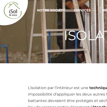
Aller au contenu
NOTRE SOCIÉTÉ
SERVICES
R
ISOLA
L’isolation par l’intérieur est une
techniqu
impossibilité d’appliquer les deux autre
battantes devraient être protégés et séché