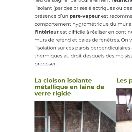
lieu de soigner particulièrement l’
étanché
l’isolant (par des prises électriques ou de
présence d’un
pare-vapeur
est recomman
comportement hygrométrique du mur au m
l’intérieur
est difficile à réaliser en co
murs de refend et baies de fenêtres. On v
l’isolation sur ces parois perpendiculaire
thermiques au droit desquels des moisis
proposer :
La cloison isolante
Les 
métallique en laine de
verre rigide