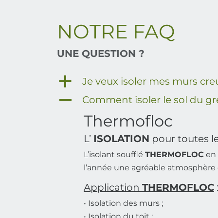
NOTRE FAQ
UNE QUESTION ?
a
Je veux isoler mes murs creux
A
Comment isoler le sol du gr
Thermofloc
L’
ISOLATION
pour toutes l
L’isolant soufflé
THERMOFLOC
en 
l’année une agréable atmosphère d
Application
THERMOFLOC
• Isolation des murs ;
• Isolation du toit ;