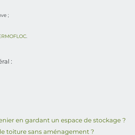
ve ;
THERMOFLOC
.
ral :
renier en gardant un espace de stockage ?
e toiture sans aménagement ?