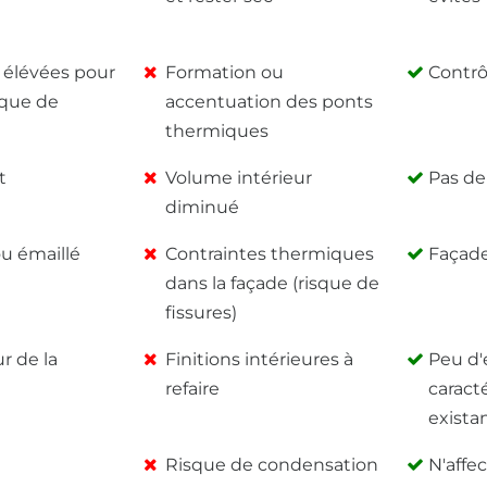
 élévées pour
Formation ou
Contrô
sque de
accentuation des ponts
thermiques
t
Volume intérieur
Pas de 
diminué
ou émaillé
Contraintes thermiques
Façad
dans la façade (risque de
fissures)
ur de la
Finitions intérieures à
Peu d'
refaire
caract
existan
Risque de condensation
N'affec