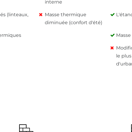
interne
s (linteaux,
Masse thermique
L'étan
diminuée (confort d'été)
hermiques
Masse 
Modifi
le plu
d'urb