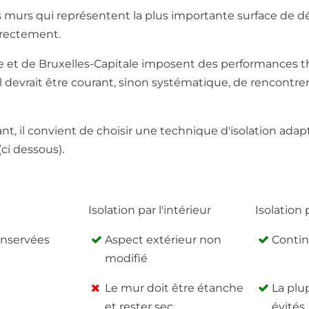
s murs qui représentent la plus importante surface de dé
orrectement.
ne et de Bruxelles-Capitale imposent des performance
l devrait être courant, sinon systématique, de rencontrer
t, il convient de choisir une technique d'isolation adapt
(ci dessous).
Isolation par l'intérieur
Isolation 
Isolation par l'intérieur
Isolation 
conservées
Aspect extérieur non
Continu
modifié
Le mur doit être étanche
La plu
et rester sec
évités