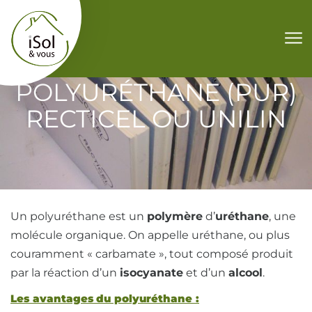
Aller au contenu
POLYURÉTHANE (PUR)
RECTICEL OU UNILIN
Un polyuréthane est un
polymère
d’
uréthane
, une
molécule organique. On appelle uréthane, ou plus
couramment « carbamate », tout composé produit
par la réaction d’un
isocyanate
et d’un
alcool
.
Les avantages du polyuréthane :