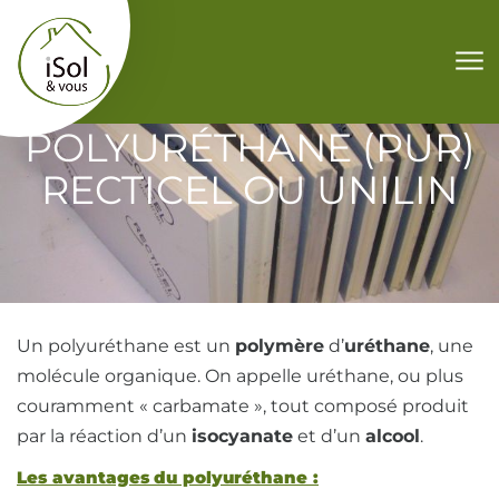
Aller au contenu
POLYURÉTHANE (PUR)
RECTICEL OU UNILIN
Un polyuréthane est un
polymère
d’
uréthane
, une
molécule organique. On appelle uréthane, ou plus
couramment « carbamate », tout composé produit
par la réaction d’un
isocyanate
et d’un
alcool
.
Les avantages du polyuréthane :