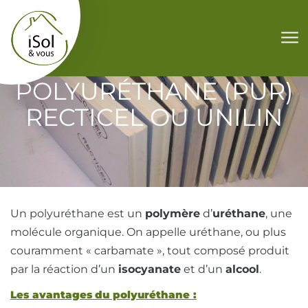
Aller au contenu
POLYURÉTHANE (PUR)
RECTICEL OU UNILIN
Un polyuréthane est un
polymère
d’
uréthane
, une
molécule organique. On appelle uréthane, ou plus
couramment « carbamate », tout composé produit
par la réaction d’un
isocyanate
et d’un
alcool
.
Les avantages du polyuréthane :