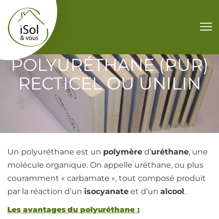
Aller au contenu
POLYURÉTHANE (PUR)
RECTICEL OU UNILIN
Un polyuréthane est un
polymère
d’
uréthane
, une
molécule organique. On appelle uréthane, ou plus
couramment « carbamate », tout composé produit
par la réaction d’un
isocyanate
et d’un
alcool
.
Les avantages du polyuréthane :